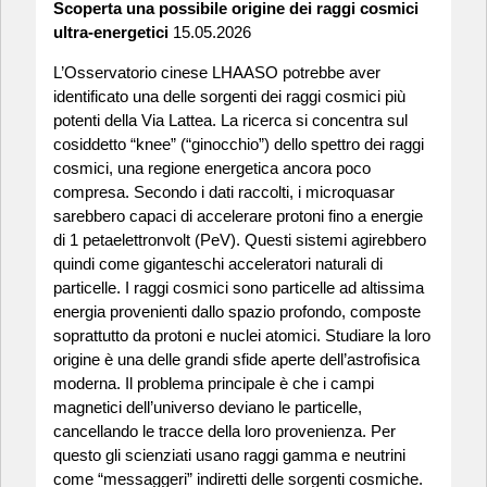
Scoperta una possibile origine dei raggi cosmici
ultra-energetici
15.05.2026
L’Osservatorio cinese LHAASO potrebbe aver
identificato una delle sorgenti dei raggi cosmici più
potenti della Via Lattea. La ricerca si concentra sul
cosiddetto “knee” (“ginocchio”) dello spettro dei raggi
cosmici, una regione energetica ancora poco
compresa. Secondo i dati raccolti, i microquasar
sarebbero capaci di accelerare protoni fino a energie
di 1 petaelettronvolt (PeV). Questi sistemi agirebbero
quindi come giganteschi acceleratori naturali di
particelle. I raggi cosmici sono particelle ad altissima
energia provenienti dallo spazio profondo, composte
soprattutto da protoni e nuclei atomici. Studiare la loro
origine è una delle grandi sfide aperte dell’astrofisica
moderna. Il problema principale è che i campi
magnetici dell’universo deviano le particelle,
cancellando le tracce della loro provenienza. Per
questo gli scienziati usano raggi gamma e neutrini
come “messaggeri” indiretti delle sorgenti cosmiche.