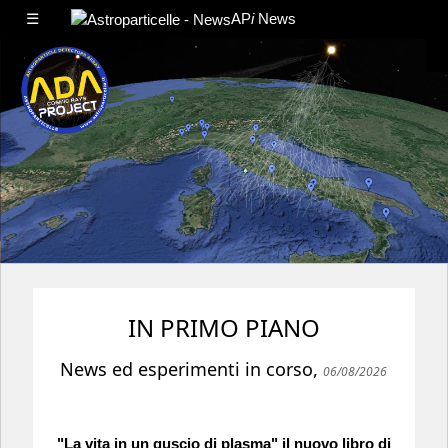
☰
AP
i
News
IN PRIMO PIANO
News ed esperimenti in corso,
06/08/2026
"La vita in un guscio di plasma" il nuovo libro di