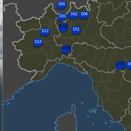
D05
D02
D06
D01
D16
D11
D12
D14
D18
D15
D